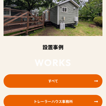
設置事例
WORKS
すべて
トレーラーハウス事務所